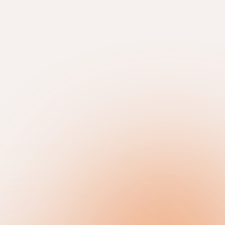
Bedrijf
Interesse in
BeerMate FastTap
BeerMate One
BeerMate Box
BeerMate Container
BeerMate Integrated
Anders
Bericht